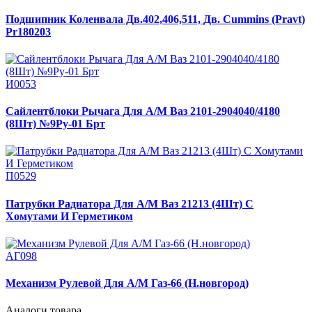
Подшипник Коленвала Дв.402,406,511, Дв. Cummins (Pravt)
Pr180203
И0053
Сайлентблоки Рычага Для А/М Ваз 2101-2904040/4180
(8Шт) №9Ру-01 Брт
П0529
Патрубки Радиатора Для А/М Ваз 21213 (4Шт) С
Хомутами И Герметиком
АГ098
Механизм Рулевой Для А/М Газ-66 (Н.новгород)
Аналоги товара