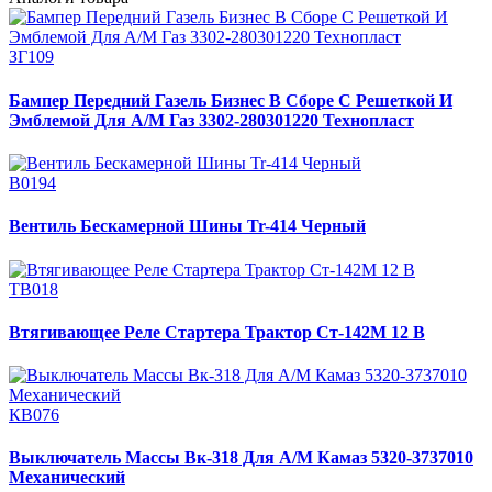
ЗГ109
Бампер Передний Газель Бизнес В Сборе С Решеткой И
Эмблемой Для А/М Газ 3302-280301220 Технопласт
В0194
Вентиль Бескамерной Шины Tr-414 Черный
ТВ018
Втягивающее Реле Стартера Трактор Ст-142М 12 В
КВ076
Выключатель Массы Вк-318 Для А/М Камаз 5320-3737010
Механический