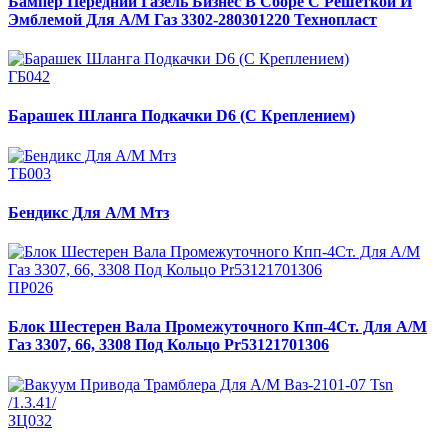
Бампер Передний Газель Бизнес В Сборе С Решеткой И
Эмблемой Для А/М Газ 3302-280301220 Технопласт
ГБ042
Барашек Шланга Подкачки D6 (С Креплением)
ТБ003
Бендикс Для А/М Мтз
ПР026
Блок Шестерен Вала Промежуточного Кпп-4Ст. Для А/М
Газ 3307, 66, 3308 Под Кольцо Pr53121701306
ЗЦ032