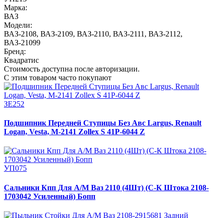
Марка:
ВАЗ
Модели:
ВАЗ-2108
,
ВАЗ-2109
,
ВАЗ-2110
,
ВАЗ-2111
,
ВАЗ-2112
,
ВАЗ-21099
Бренд:
Квадратис
Стоимость доступна после авторизации.
С этим товаром часто покупают
ЗЕ252
Подшипник Передней Ступицы Без Авс Largus, Renault
Logan, Vesta, М-2141 Zollex S 41P-6044 Z
УП075
Сальники Кпп Для А/М Ваз 2110 (4Шт) (С-К Штока 2108-
1703042 Усиленный) Бопп