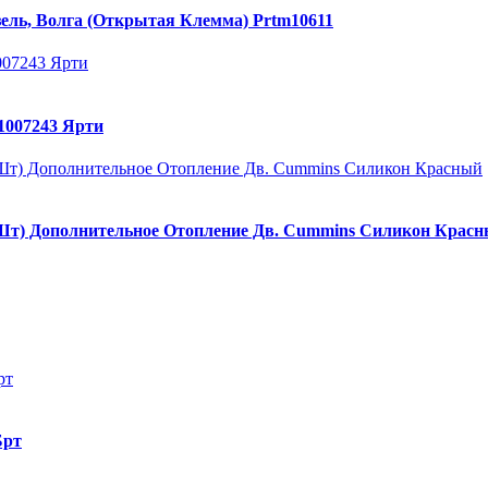
ль, Волга (Открытая Клемма) Prtm10611
1007243 Ярти
(2Шт) Дополнительное Отопление Дв. Cummins Силикон Крас
Брт