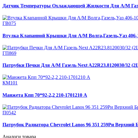
Датчик Температуры Охлаждающей Жидкости Для А/М Газе
ГВ075
Втулка Клапанной Крышки Для А/М Волга,Газель,Уаз 406-
ГП869
Патрубки Печки Для А/М Газель Next A22R23.8120030/32 
КМ101
Манжета Кпп 70*92-2,2 210-1701210 А
П0542
Патрубок Радиатора Chevrolet Lanos 96 351 259Ри Верхний 
Аналоги товара