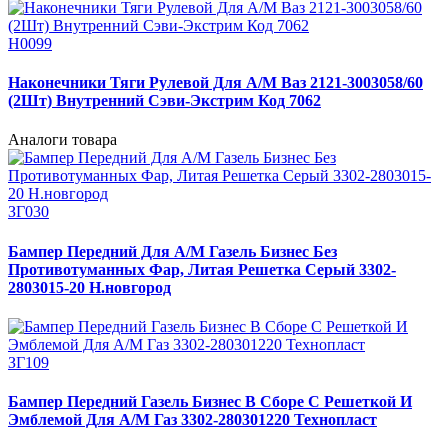
Н0099
Наконечники Тяги Рулевой Для А/М Ваз 2121-3003058/60
(2Шт) Внутренний Сэви-Экстрим Код 7062
Аналоги товара
ЗГ030
Бампер Передний Для А/М Газель Бизнес Без
Противотуманных Фар, Литая Решетка Серый 3302-
2803015-20 Н.новгород
ЗГ109
Бампер Передний Газель Бизнес В Сборе С Решеткой И
Эмблемой Для А/М Газ 3302-280301220 Технопласт