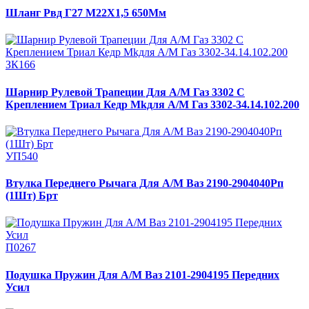
Шланг Рвд Г27 М22Х1,5 650Мм
ЗК166
Шарнир Рулевой Трапеции Для А/М Газ 3302 С
Креплением Триал Кедр Mkдля А/М Газ 3302-34.14.102.200
УП540
Втулка Переднего Рычага Для А/М Ваз 2190-2904040Рп
(1Шт) Брт
П0267
Подушка Пружин Для А/М Ваз 2101-2904195 Передних
Усил