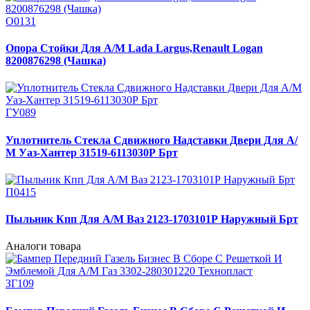
О0131
Опора Стойки Для А/М Lada Largus,Renault Logan
8200876298 (Чашка)
ГУ089
Уплотнитель Стекла Сдвижного Надставки Двери Для А/
М Уаз-Хантер 31519-6113030Р Брт
П0415
Пыльник Кпп Для А/М Ваз 2123-1703101Р Наружный Брт
Аналоги товара
ЗГ109