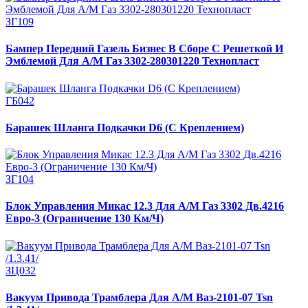
ЗГ109
Бампер Передний Газель Бизнес В Сборе С Решеткой И
Эмблемой Для А/М Газ 3302-280301220 Технопласт
ГБ042
Барашек Шланга Подкачки D6 (С Креплением)
ЗГ104
Блок Управления Микас 12.3 Для А/М Газ 3302 Дв.4216
Евро-3 (Ограничение 130 Км/Ч)
ЗЦ032
Вакуум Привода Трамблера Для А/М Ваз-2101-07 Tsn