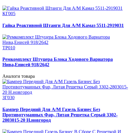
КГ005
Гайка Реактивной Штанги Для А/М Камаз 5511-2919031
ТР010
Ремкомплект Штуцера Блока Ходового Вариатора
Нива,Енисей 918/2642
Аналоги товара
ЗГ030
Бампер Передний Для А/М Газель Бизнес Без
Противотуманных Фар, Литая Решетка Серый 3302-
2803015-20 Н.новгород