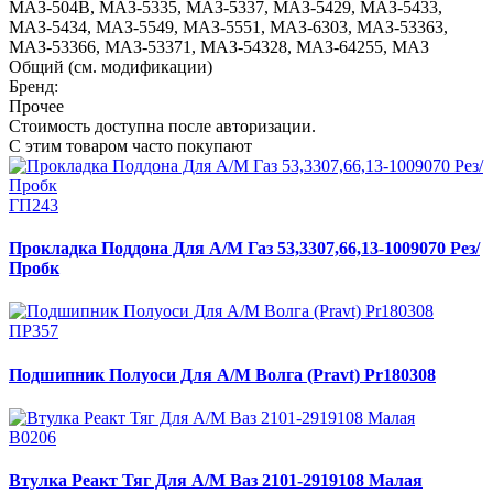
МАЗ-504В
,
МАЗ-5335
,
МАЗ-5337
,
МАЗ-5429
,
МАЗ-5433
,
МАЗ-5434
,
МАЗ-5549
,
МАЗ-5551
,
МАЗ-6303
,
МАЗ-53363
,
МАЗ-53366
,
МАЗ-53371
,
МАЗ-54328
,
МАЗ-64255
,
МАЗ
Общий (см. модификации)
Бренд:
Прочее
Стоимость доступна после авторизации.
С этим товаром часто покупают
ГП243
Прокладка Поддона Для А/М Газ 53,3307,66,13-1009070 Рез/
Пробк
ПР357
Подшипник Полуоси Для А/М Волга (Pravt) Pr180308
В0206
Втулка Реакт Тяг Для А/М Ваз 2101-2919108 Малая