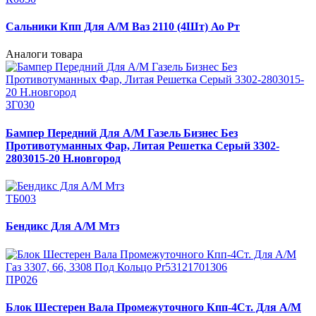
Сальники Кпп Для А/М Ваз 2110 (4Шт) Ао Рт
Аналоги товара
ЗГ030
Бампер Передний Для А/М Газель Бизнес Без
Противотуманных Фар, Литая Решетка Серый 3302-
2803015-20 Н.новгород
ТБ003
Бендикс Для А/М Мтз
ПР026
Блок Шестерен Вала Промежуточного Кпп-4Ст. Для А/М