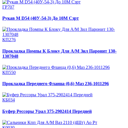
ГР707
Рукав М D54 (40У-54-3) До 10М Сзрт
КП276
Прокладка Помпы К Блоку Для А/М Зил Паронит 130-
1307048
КП550
Прокладка Переднего Фланца (0,6) Маз 236-1011296
КБ034
Буфер Рессоры Урал 375-2902414 Передней
К0030