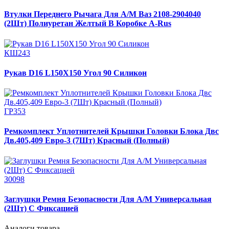
Втулки Переднего Рычага Для А/М Ваз 2108-2904040
(2Шт) Полиуретан Желтый В Коробке A-Rus
КШ243
Рукав D16 L150Х150 Угол 90 Силикон
ГР353
Ремкомплект Уплотнителей Крышки Головки Блока Двс
Дв.405,409 Евро-3 (7Шт) Красный (Полный)
З0098
Заглушки Ремня Безопасности Для А/М Универсальная
(2Шт) С Фиксацией
Аналоги товара