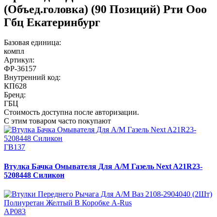
(Объед.головка) (90 Позиций) Рти Ооо
Гбц Екатеринбург
Базовая единица:
компл
Артикул:
ФР-36157
Внутренний код:
КП628
Бренд:
ГБЦ
Стоимость доступна после авторизации.
С этим товаром часто покупают
ГВ137
Втулка Бачка Омывателя Для А/М Газель Next A21R23-
5208448 Силикон
АР083