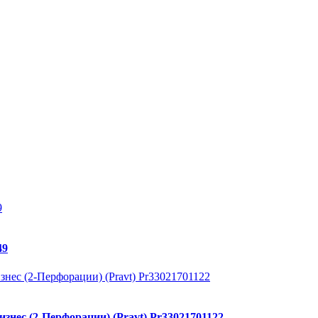
49
знес (2-Перфорации) (Pravt) Pr33021701122