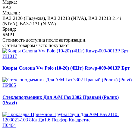
Марка:
ВАЗ
Модели:
ВАЗ-2120 (Надежда)
,
ВАЗ-21213 (NIVA)
,
ВАЗ-21213-214i
(NIVA)
,
ВАЗ-2131 (NIVA)
Бренд:
БМРТ
Стоимость доступна после авторизации.
С этим товаром часто покупают
ИН017
Ковры Салона Vw Polo (10-20) (4Шт) Rвwр-009-0013Р Брт
ПР885
Стеклоподъемник Для А/М Газ 3302 Правый (Ролик)
(Pravt)
П0464