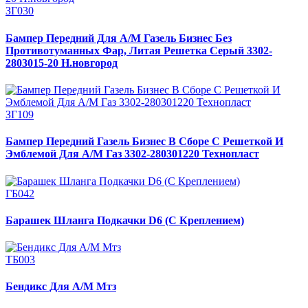
ЗГ030
Бампер Передний Для А/М Газель Бизнес Без
Противотуманных Фар, Литая Решетка Серый 3302-
2803015-20 Н.новгород
ЗГ109
Бампер Передний Газель Бизнес В Сборе С Решеткой И
Эмблемой Для А/М Газ 3302-280301220 Технопласт
ГБ042
Барашек Шланга Подкачки D6 (С Креплением)
ТБ003
Бендикс Для А/М Мтз