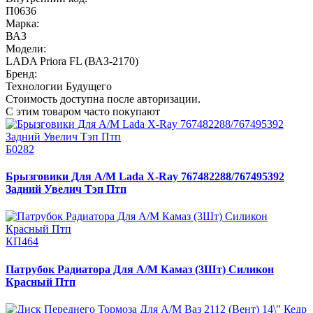
П0636
Марка:
ВАЗ
Модели:
LADA Priora FL (ВАЗ-2170)
Бренд:
Технологии Будущего
Стоимость доступна после авторизации.
С этим товаром часто покупают
Б0282
Брызговики Для А/М Lada X-Ray 767482288/767495392
Задний Увелич Тэп Птп
КП464
Патрубок Радиатора Для А/М Камаз (3Шт) Силикон
Красный Птп