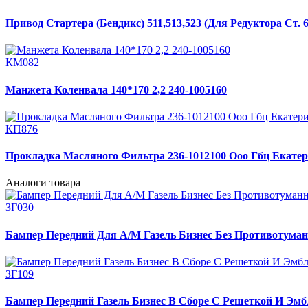
Привод Стартера (Бендикс) 511,513,523 (Для Редуктора Ст. 60
КМ082
Манжета Коленвала 140*170 2,2 240-1005160
КП876
Прокладка Масляного Фильтра 236-1012100 Ооо Гбц Екате
Аналоги товара
ЗГ030
Бампер Передний Для А/М Газель Бизнес Без Противотуман
ЗГ109
Бампер Передний Газель Бизнес В Сборе С Решеткой И Эмб