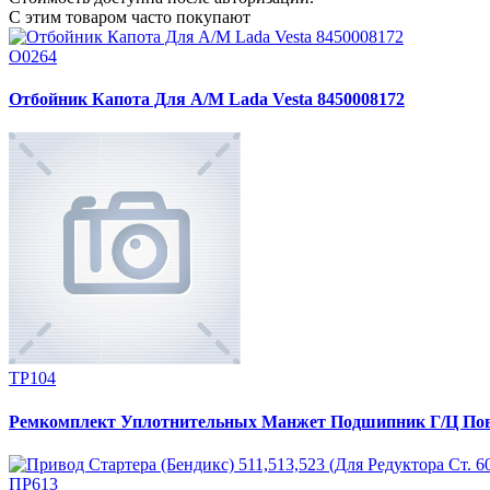
С этим товаром часто покупают
О0264
Отбойник Капота Для А/М Lada Vesta 8450008172
ТР104
Ремкомплект Уплотнительных Манжет Подшипник Г/Ц Повор
ПР613