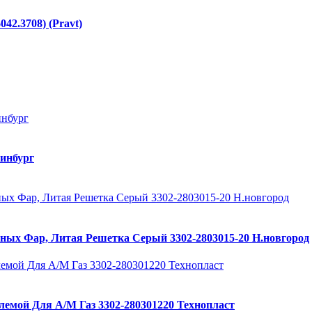
42.3708) (Pravt)
ринбург
ных Фар, Литая Решетка Серый 3302-2803015-20 Н.новгород
лемой Для А/М Газ 3302-280301220 Технопласт