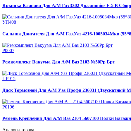
Крышка Клапана Для А/М Газ 3302 Дв.cummins Е-5 В Сборе
УП408
Сальник Двигателя Для А/М Газ,Уаз 4216-1005034Мкв (55*8
Р0007
Ремкомплект Вакуума Для А/М Ваз 2103 №50Рр Брт
ПР915
Диск Тормозной Для А/М Уаз-Профи 236031 (Двускатный Мос
Р0196
Ремень Крепления Для А/М Ваз 2104-5607100 Полки Багаж
Аналоги товара