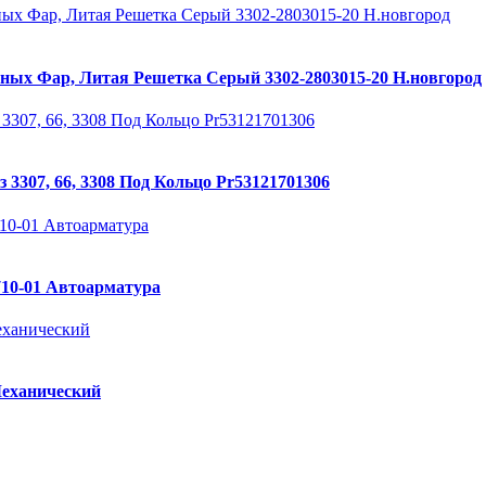
ных Фар, Литая Решетка Серый 3302-2803015-20 Н.новгород
3307, 66, 3308 Под Кольцо Pr53121701306
710-01 Автоарматура
Механический