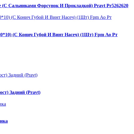
 (С Сальниками Форсунок И Прокладкой) Pravt Pr5262620
0*10) (С Конич Губой И Винт Насеч) (1Шт) Fpm Ао Рт
т) Задний (Pravt)
ника