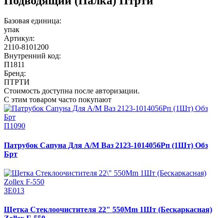
Подводящий (Палка) Птрти
Базовая единица:
упак
Артикул:
2110-8101200
Внутренний код:
П1811
Бренд:
ПТРТИ
Стоимость доступна после авторизации.
С этим товаром часто покупают
П1090
Патрубок Сапуна Для А/М Ваз 2123-1014056Рп (1Шт) Обз
Брт
ЗЕ013
Щетка Стеклоочистителя 22" 550Mm 1Шт (Бескаркасная)