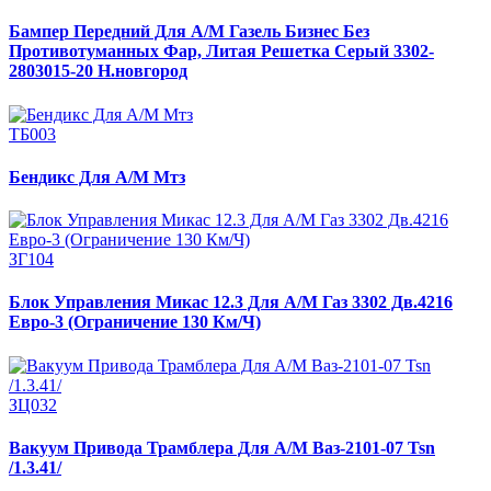
Бампер Передний Для А/М Газель Бизнес Без
Противотуманных Фар, Литая Решетка Серый 3302-
2803015-20 Н.новгород
ТБ003
Бендикс Для А/М Мтз
ЗГ104
Блок Управления Микас 12.3 Для А/М Газ 3302 Дв.4216
Евро-3 (Ограничение 130 Км/Ч)
ЗЦ032
Вакуум Привода Трамблера Для А/М Ваз-2101-07 Tsn
/1.3.41/