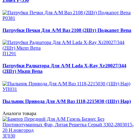
Zollex F-550
Р0381
Патрубки Печки Для А/М Ваз 2108 (2Шт) Подкапот Вепа
П1291
Патрубки Радиатора Для А/М Lada X-Ray Хr20027/344
(2Шт) Мкпп Вепа
УП031
Пыльник Привода Для А/М Ваз 1118-2215030 (1Шт) Нар)
Аналоги товара
ЗГ030