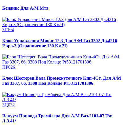
Бендикс Для А/М Мтз
ЗГ104
Блок Управления Микас 12.3 Для А/М Газ 3302 Дв.4216
Евро-3 (Ограничение 130 Км/Ч)
ПР026
Блок Шестерен Вала Промежуточного Кпп-4Ст. Для А/М
Газ 3307, 66, 3308 Под Кольцо Pr53121701306
ЗЦ032
Вакуум Привода Трамблера Для А/М Ваз-2101-07 Tsn
/1.3.41/