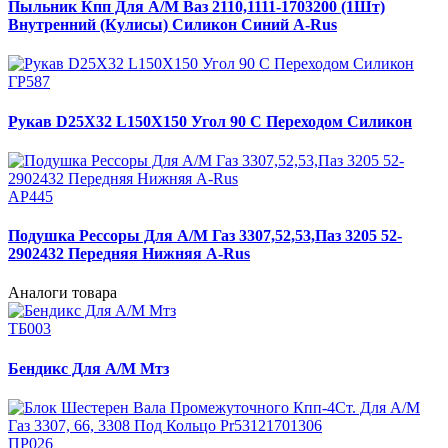
Пыльник Кпп Для А/М Ваз 2110,1111-1703200 (1Шт)
Внутренний (Кулисы) Силикон Синий A-Rus
ГР587
Рукав D25Х32 L150Х150 Угол 90 С Переходом Силикон
АР445
Подушка Рессоры Для А/М Газ 3307,52,53,Паз 3205 52-
2902432 Передняя Нижняя A-Rus
Аналоги товара
ТБ003
Бендикс Для А/М Мтз
ПР026