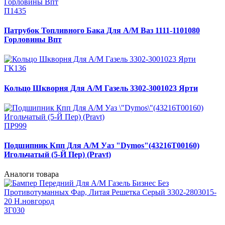
П1435
Патрубок Топливного Бака Для А/М Ваз 1111-1101080
Горловины Впт
ГК136
Кольцо Шкворня Для А/М Газель 3302-3001023 Ярти
ПР999
Подшипник Кпп Для А/М Уаз "Dymos"(43216Т00160)
Игольчатый (5-Й Пер) (Pravt)
Аналоги товара
ЗГ030