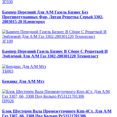
ЗГ030
Бампер Передний Для А/М Газель Бизнес Без
Противотуманных Фар, Литая Решетка Серый 3302-
2803015-20 Н.новгород
ЗГ109
Бампер Передний Газель Бизнес В Сборе С Решеткой И
Эмблемой Для А/М Газ 3302-280301220 Технопласт
ТБ003
Бендикс Для А/М Мтз
ПР026
Блок Шестерен Вала Промежуточного Кпп-4Ст. Для А/М
Газ 3307, 66, 3308 Под Кольцо Pr53121701306