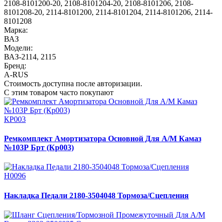
2108-8101200-20
,
2108-8101204-20
,
2108-8101206
,
2108-
8101208-20
,
2114-8101200
,
2114-8101204
,
2114-8101206
,
2114-
8101208
Марка:
ВАЗ
Модели:
ВАЗ-2114, 2115
Бренд:
A-RUS
Стоимость доступна после авторизации.
С этим товаром часто покупают
КР003
Ремкомплект Амортизатора Основной Для А/М Камаз
№103Р Брт (Кр003)
Н0096
Накладка Педали 2180-3504048 Тормоза/Сцепления