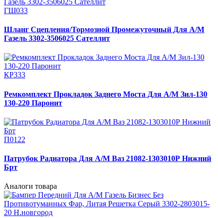
ГШ033
Шланг Сцепления/Тормозной Промежуточный Для А/М
Газель 3302-3506025 Сателлит
КР333
Ремкомплект Прокладок Заднего Моста Для А/М Зил-130
130-220 Паронит
П0122
Патрубок Радиатора Для А/М Ваз 21082-1303010Р Нижний
Брт
Аналоги товара