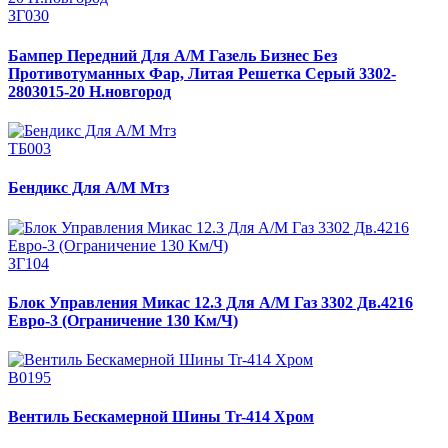
ЗГ030
Бампер Передний Для А/М Газель Бизнес Без
Противотуманных Фар, Литая Решетка Серый 3302-
2803015-20 Н.новгород
ТБ003
Бендикс Для А/М Мтз
ЗГ104
Блок Управления Микас 12.3 Для А/М Газ 3302 Дв.4216
Евро-3 (Ограничение 130 Км/Ч)
В0195
Вентиль Бескамерной Шины Tr-414 Хром