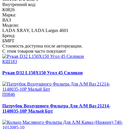
Внутренний код:
К0826
Марка:
ВАЗ
Модели:
LADA XRAY
,
LADA Largus 4601
Бренд:
БМРТ
Стоимость доступна после авторизации.
С этим товаром часто покупают
КШ183
Рукав D32 L150Х150 Угол 45 Силикон
П0846
Патрубок Воздушного Фильтра Для А/М Ваз 21214-
1148035-10Р Малый Брт