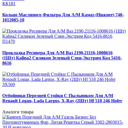
КК181
Кольцо Масляного Фильтра Для А/М Камаз (Нижнее) 740-
1012085-10
П1470
Прокладка Ресивера Для А/М Ваз 2190,21116-1008616
(1Шт) Kalina2 Силикон Зеленый Сэви-Экстрим Код 5416-
8616
ЗХ569
Отбойники Передней Стойки С Пыльником Для А/М
Renault Logan, Lada Largus, X-Ray (2Шт) Hf 518 246 Hofer
Аналоги товара