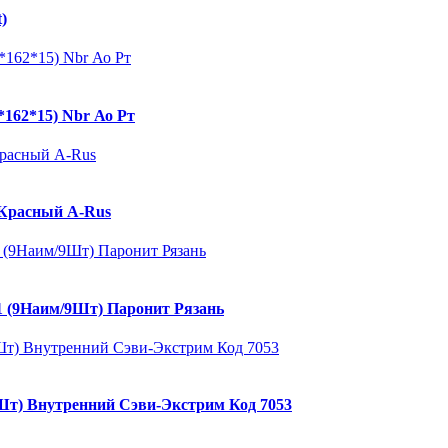
)
162*15) Nbr Ао Рт
 Красный A-Rus
11 (9Наим/9Шт) Паронит Рязань
2Шт) Внутренний Сэви-Экстрим Код 7053