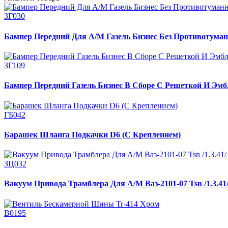
ЗГ030
Бампер Передний Для А/М Газель Бизнес Без Противотуман
ЗГ109
Бампер Передний Газель Бизнес В Сборе С Решеткой И Эмб
ГБ042
Барашек Шланга Подкачки D6 (С Креплением)
ЗЦ032
Вакуум Привода Трамблера Для А/М Ваз-2101-07 Tsn /1.3.41
В0195