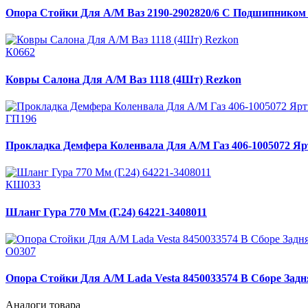
Опора Стойки Для А/М Ваз 2190-2902820/6 С Подшипником
К0662
Ковры Салона Для А/М Ваз 1118 (4Шт) Rezkon
ГП196
Прокладка Демфера Коленвала Для А/М Газ 406-1005072 Яр
КШ033
Шланг Гура 770 Мм (Г.24) 64221-3408011
О0307
Опора Стойки Для А/М Lada Vesta 8450033574 В Сборе Зад
Аналоги товара