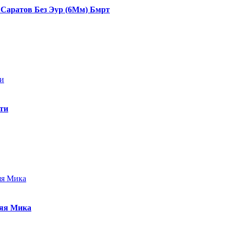
 Саратов Без Эур (6Мм) Бмрт
ти
няя Мика