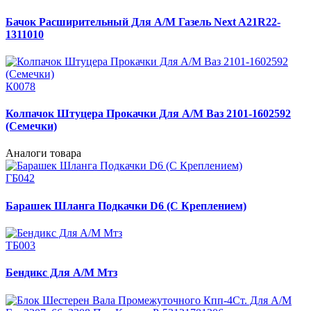
Бачок Расширительный Для А/М Газель Next A21R22-
1311010
К0078
Колпачок Штуцера Прокачки Для А/М Ваз 2101-1602592
(Семечки)
Аналоги товара
ГБ042
Барашек Шланга Подкачки D6 (С Креплением)
ТБ003
Бендикс Для А/М Мтз