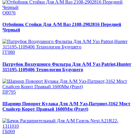
О0076
Отбойник Стойки Для А/М Ваз 2108-2902816 Передней
Черный
ГГ080
Патрубок Воздушного Фильтра Для А/М Уаз Patriot,Hunter
315195-1109406 Технологии Будущего
ПР795
Шарнир Поворот Кулака Для А/М Уаз-Патриот,3162 Мост
Спайсер Корот Правый 1600Мм (Pravt)
ГБ069