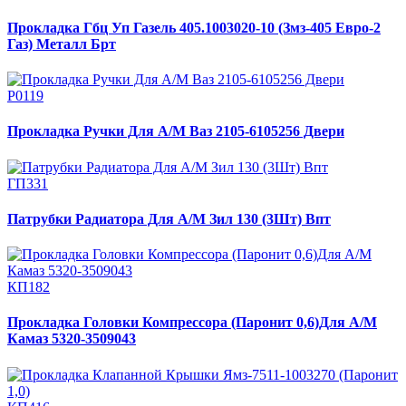
Прокладка Гбц Уп Газель 405.1003020-10 (Змз-405 Евро-2
Газ) Металл Брт
Р0119
Прокладка Ручки Для А/М Ваз 2105-6105256 Двери
ГП331
Патрубки Радиатора Для А/М Зил 130 (3Шт) Впт
КП182
Прокладка Головки Компрессора (Паронит 0,6)Для А/М
Камаз 5320-3509043