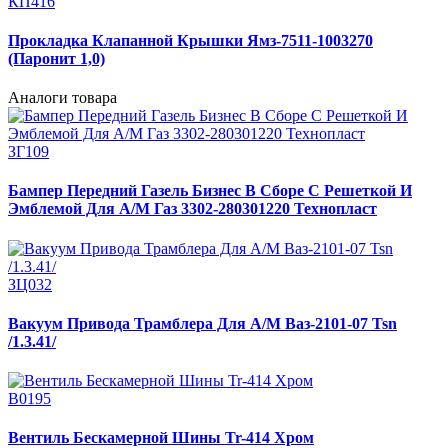
КП416
Прокладка Клапанной Крышки Ямз-7511-1003270
(Паронит 1,0)
Аналоги товара
ЗГ109
Бампер Передний Газель Бизнес В Сборе С Решеткой И
Эмблемой Для А/М Газ 3302-280301220 Технопласт
ЗЦ032
Вакуум Привода Трамблера Для А/М Ваз-2101-07 Tsn
/1.3.41/
В0195
Вентиль Бескамерной Шины Tr-414 Хром