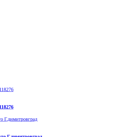
118276
вто Г.димитровград