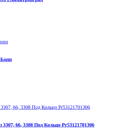
 Бопп
3307, 66, 3308 Под Кольцо Pr53121701306