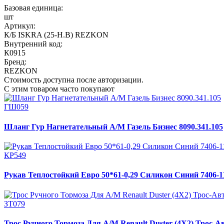
Базовая единица:
шт
Артикул:
К/Б ISKRA (25-Н.В) REZKON
Внутренний код:
К0915
Бренд:
REZKON
Стоимость доступна после авторизации.
С этим товаром часто покупают
ГШ059
Шланг Гур Нагнетательный А/М Газель Бизнес 8090.341.105
КР549
Рукав Теплостойкий Евро 50*61-0,29 Силикон Синий 7406-1
ЗТ079
Трос Ручного Тормоза Для А/М Renault Duster (4Х2) Трос-А