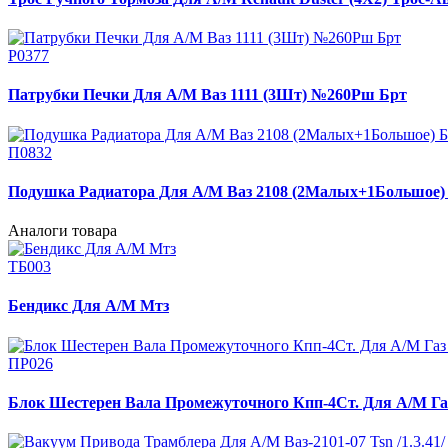
Р0377
Патрубки Печки Для А/М Ваз 1111 (3Шт) №260Рш Брт
П0832
Подушка Радиатора Для А/М Ваз 2108 (2Малых+1Большое)
Аналоги товара
ТБ003
Бендикс Для А/М Мтз
ПР026
Блок Шестерен Вала Промежуточного Кпп-4Ст. Для А/М Газ 