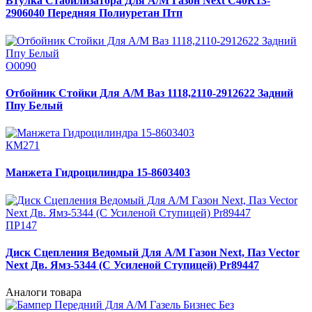
Втулка Стабилизатора Для А/М Газон Next C40R13-
2906040 Передняя Полиуретан Птп
О0090
Отбойник Стойки Для А/М Ваз 1118,2110-2912622 Задний
Ппу Белый
КМ271
Манжета Гидроцилиндра 15-8603403
ПР147
Диск Сцепления Ведомый Для А/М Газон Next, Паз Vector
Next Дв. Ямз-5344 (С Усиленой Cтупицей) Pr89447
Аналоги товара